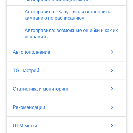
Автоправило «Запустить и остановить
кампанию по расписанию»
Автоправила: возможные ошибки и как их
исправить
chevron_right
Автопополнение
chevron_right
TG Настрой
chevron_right
Статистика и мониторинг
chevron_right
Рекомендации
chevron_right
UTM-метки