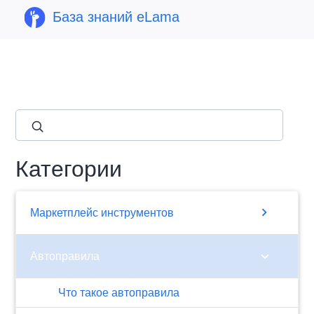
База знаний eLama
close
Категории
chevron_right
Маркетплейс инструментов
chevron_right
Автоправила
Что такое автоправила