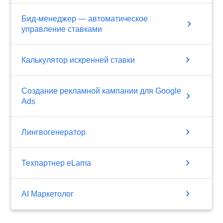
Бид-менеджер — автоматическое
chevron_right
управление ставками
chevron_right
Калькулятор искренней ставки
Создание рекламной кампании для Google
chevron_right
Ads
chevron_right
Лингвогенератор
chevron_right
Техпартнер eLama
chevron_right
AI Маркетолог